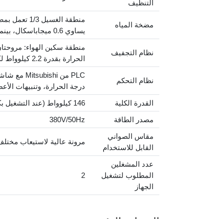
التنظيف
مضخة المياه
يساوي 0.6 ميجاباسكال، بينما توفر منطقة الغسيل 2 أداءً مكثفًا باستخدام مضخة طرد مركزي عالية الضغط لضمان إزالة مثالية للشحوم والأوساخ
نظام التجفيف
الحرارة بقدرة 2.2 كيلوواط لكل منهما · أنابيب تسخين بقدرة 38 كيلوواط · تصميم سكين الهواء يضمن إزالة فعالة للرطوبة
PLC من hi
نظام التحكم
درجة الحرارة، وتنبيهات الأ
القدرة الكلية
146 كيلوواط (عند التشغيل بكامل التسخين)
مصدر الطاقة
380V/50Hz
مقاس الصواني
مرونة عالية لاستيعاب مختلف أحجام الصواني البل
القابل للاستخدام
عدد المشغلين
المطلوب لتشغيل
2
الجهاز