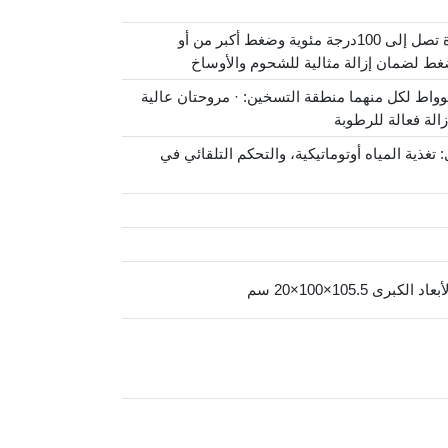
منطقة الغسيل 1/3 تعمل بمضخة Nanfang عالية الضغط من الفولاذ المقاوم للصدأ لتحمل درجات حرارة تصل إلى 100درجة مئوية وضغط أكبر من أو
 الهواء: مروحتان للهواء البارد بقدرة 2.2 كيلوواط لكل منهما مضختان للهواء بقدرة 5.5 كيلوواط لكل منهما منطقة التسخين: · مروحتان عالية
مل: تغذية المياه أوتوماتيكية، والتحكم التلقائي في