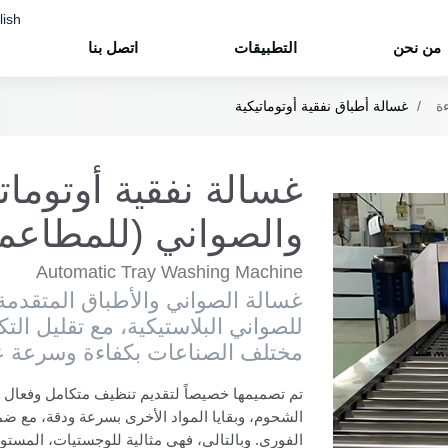
lish
من نحن
التطبيقات
اتصل بنا
ة
غسالة أطباق نفقية أوتوماتيكية
غسالة نفقية أوتوماتي
والصواني (للمطاعم 
Automatic Tray Washing Machine
غسالة الصواني والأطباق المتقدمة 
للصواني البلاستيكية، مع تقليل التك
مختلف الصناعات بكفاءة وسرعة عا
تم تصميمها خصيصاً لتقديم تنظيف متكامل وفعال للص
الشحوم، وبقايا المواد الأخرى بسرعة ودقة، مع ض
الفوري. وبالتالي، فهي مثالية للوجستيات، المست