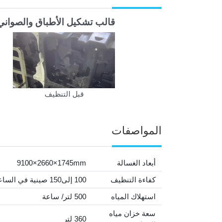
قالب تشكيل الأطباق والصواني
قبل التنظيف
المواصفات
أبعاد الغسالة
9100×2660×1745mm
كفاءة التنظيف
100 إلى150 صينية في الساعة، مع سرعة نقل قابلة للضبط بين 1 إلى 10 م/دقيقة
استهلاك المياه
500 لتر/ ساعة
سعة خزان مياه
360 لتر