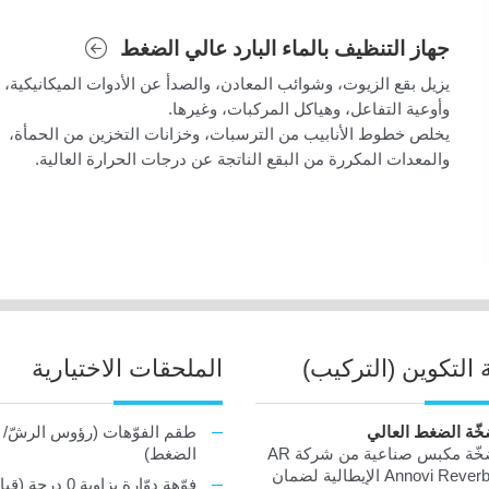
جهاز التنظيف بالماء البارد عالي الضغط
يزيل بقع الزيوت، وشوائب المعادن، والصدأ عن الأدوات الميكانيكية،
وأوعية التفاعل، وهياكل المركبات، وغيرها.
يخلص خطوط الأنابيب من الترسبات، وخزانات التخزين من الحمأة،
والمعدات المكررة من البقع الناتجة عن درجات الحرارة العالية.
 التكوين (التركيب)
الملحقات الاختيارية
ّة الضغط العالي
طقم الفوّهات (رؤوس الرشّ/ 
مضخّة مكبس صناعية من شركة AR
الضغط)
Annovi Reverberi الإيطالية لضمان
فوّهة دوّارة بزاوية 0 درجة (قياسية)