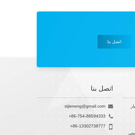
اتصل بنا
اتصل بنا
stjieneng@gmail.com
ار
+86-754-88594333
+86-13302738777
ستي