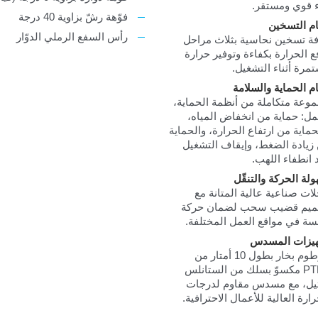
ء قوي ومستقر.
فوّهة رشّ بزاوية 40 درجة
م التسخين
رأس السفع الرملي الدوّار
ة تسخين نحاسية بثلاث مراحل
ع الحرارة بكفاءة وتوفير حرارة
مرة أثناء التشغيل.
م الحماية والسلامة
وعة متكاملة من أنظمة الحماية،
ل: حماية من انخفاض المياه،
حماية من ارتفاع الحرارة، والحماية
زيادة الضغط، وإيقاف التشغيل
 انطفاء اللهب.
لة الحركة والتنقّل
ات صناعية عالية المتانة مع
يم قضيب سحب لضمان حركة
ة في مواقع العمل المختلفة.
يزات المسدس
خرطوم بخار بطول 10 أمتار من
PTFE مكسوّ بسلك من الستانلس
ل، مع مسدس مقاوم لدرجات
رارة العالية للأعمال الاحترافية.