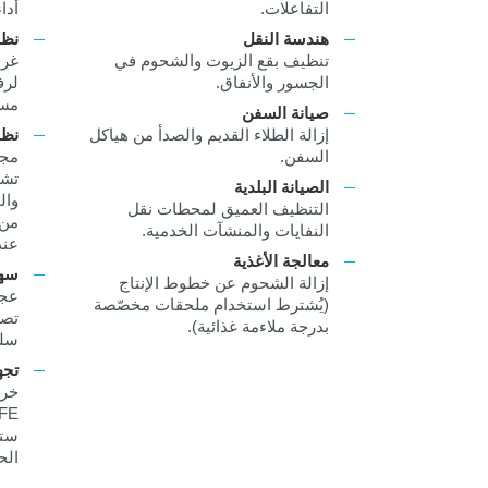
التفاعلات.
أدا
هندسة النقل
نظا
تنظيف بقع الزيوت والشحوم في
غرف
الجسور والأنفاق.
لرف
مست
صيانة السفن
إزالة الطلاء القديم والصدأ من هياكل
نظا
السفن.
مجم
تشم
الصيانة البلدية
وال
التنظيف العميق لمحطات نقل
من 
النفايات والمنشآت الخدمية.
عند
معالجة الأغذية
سهو
إزالة الشحوم عن خطوط الإنتاج
عجل
(يُشترط استخدام ملحقات مخصّصة
تصم
بدرجة ملاءمة غذائية).
سلس
تجه
ستي
الح