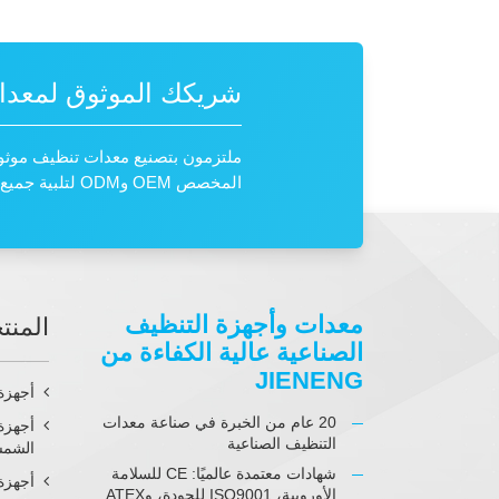
شريكك الموثوق لمعدات
ملتزمون بتصنيع معدات تنظيف موثو
المخصص OEM وODM لتلبية جميع متطلباتك بدقة واحترافية.
معدات وأجهزة التنظيف
المنت
الصناعية عالية الكفاءة من
JIENENG
أجهزة 
20 عام من الخبرة في صناعة معدات
أجهزة 
التنظيف الصناعية
الشمس
شهادات معتمدة عالميًا: CE للسلامة
أجهزة
الأوروبية، ISO9001 للجودة، وATEX