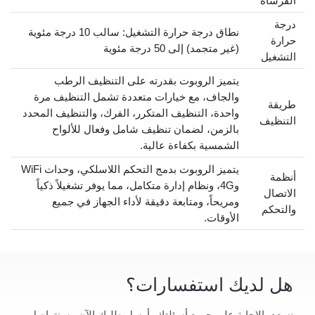
الفرشاة
درجة
نطاق درجة حرارة التشغيل: سالب 10 درجة مئوية
حرارة
(غير متجمد) إلى 50 درجة مئوية
التشغيل
يتميز الروبوت بقدرته على التنظيف الرطب
والجاف، مع خيارات متعددة تشمل التنظيف مرة
طريقة
واحدة، التنظيف المتكرر، الفرك، والتنظيف المحدد
التنظيف
بالزمن، لضمان تنظيف شامل وفعال للألواح
الشمسية بكفاءة عالية.
يتميز الروبوت بدمج التحكم اللاسلكي، وحدات WiFi
أنظمة
و4G، ونظام إدارة متكامل، مما يوفر تشغيلاً ذكياً
الاتصال
ومريحاً، ومتابعة دقيقة لأداء الجهاز في جميع
والتحكم
الأوقات.
هل لديك استفسارات؟
نسعد بالإجابة على جميع أسئلتك، أرسل طلبك الآن وسنتواصل