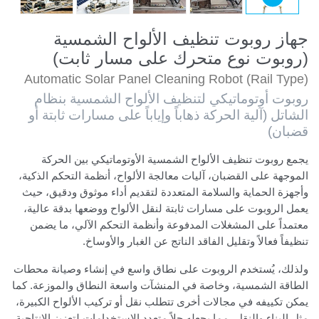
جهاز روبوت تنظيف الألواح الشمسية
(روبوت نوع متحرك على مسار ثابت)
Automatic Solar Panel Cleaning Robot (Rail Type)
روبوت أوتوماتيكي لتنظيف الألواح الشمسية بنظام
الشاتل (آلية الحركة ذهاباً وإياباً على مسارات ثابتة أو
قضبان)
يجمع روبوت تنظيف الألواح الشمسية الأوتوماتيكي بين الحركة
الموجهة على القضبان، آليات معالجة الألواح، أنظمة التحكم الذكية،
وأجهزة الحماية والسلامة المتعددة لتقديم أداء موثوق ودقيق، حيث
يعمل الروبوت على مسارات ثابتة لنقل الألواح ووضعها بدقة عالية،
معتمداً على المشغلات المدفوعة وأنظمة التحكم الآلي، ما يضمن
تنظيفاً فعالاً وتقليل الفاقد الناتج عن الغبار والأوساخ.
ولذلك، يُستخدم الروبوت على نطاق واسع في إنشاء وصيانة محطات
الطاقة الشمسية، وخاصة في المنشآت واسعة النطاق والموزعة. كما
يمكن تكييفه في مجالات أخرى تتطلب نقل أو تركيب الألواح الكبيرة،
مثل البناء والنقل، مما يجعله حلاً متعدد الاستخدامات لتعزيز الإنتاجية